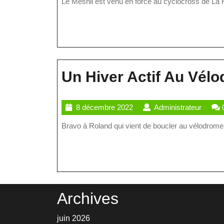
Le Mesnil est venu en force au cyclocross de La 
2022
Un Hiver Actif Au Vél
8
Admini
8 décembre 2022
Administrateur
décembre
Bravo à Roland qui vient de boucler au vélodrome
2022
Archives
juin 2026