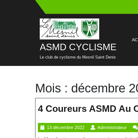
Skip
to
content
AC
ASMD CYCLISME
Le club de cyclisme du Mesnil Saint Denis
Mois :
décembre 2
4 Coureurs ASMD Au C
13
Admin
13 décembre 2022
Administrateur
décembre