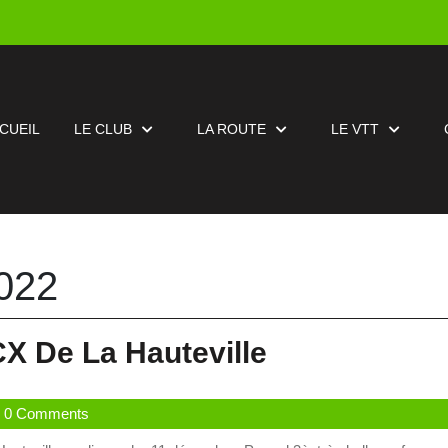
CUEIL
LE CLUB
LA ROUTE
LE VTT
022
4
X De La Hauteville
Coureurs
istrateur
0 Comments
ASMD