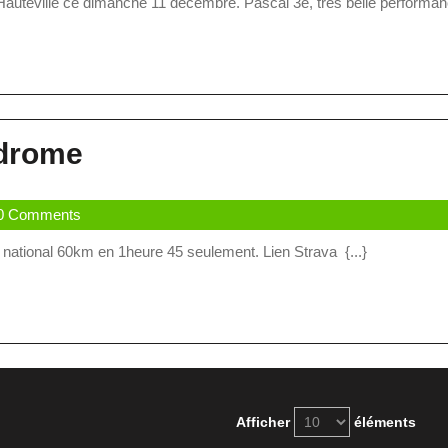
Hauteville ce dimanche 11 décembre. Pascal 3è, très belle performanc
Au
CX
De
La
Un
odrome
Hauteville
Hiver
strateur
0 Comments
Actif
 national 60km en 1heure 45 seulement. Lien Strava {...}
Au
Vélodrome
Afficher
éléments