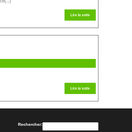
e{...}
Lire
Lire la suite
la
suite
Lire
Lire la suite
la
suite
Rechercher: