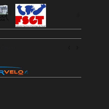
0 éléments
❮
❯