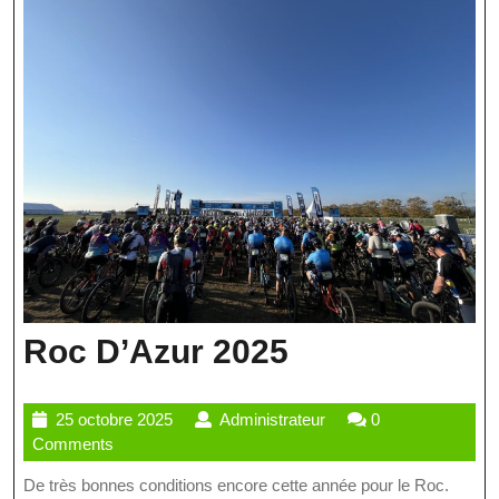
Roc
Roc D’Azur 2025
D’Azur
25
Administrateur
25 octobre 2025
Administrateur
0
2025
octobre
Comments
2025
De très bonnes conditions encore cette année pour le Roc.