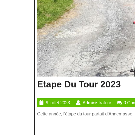
Et
Etape Du Tour 2023
Du
9
Administrat
9 juillet 2023
Administrateur
0 Co
Tou
juillet
Cette année, l’étape du tour partait d’Annemasse, 
20
2023