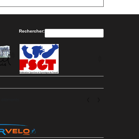
suite
Rechercher:
0 éléments
❮
❯