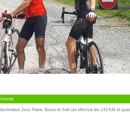
ape
eur
mments
r
destination Joux Plane. Bruno et Joël ont effectué les 143 KM et quas
23