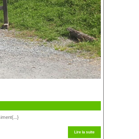
iment{...}
Lire
Lire la suite
la