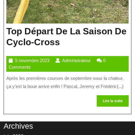
Top Départ De La Saison De
Top
Cyclo-Cross
Départ
5
Administrateur
5 novembre 2023
Administrateur
0
De
novembre
Comments
La
2023
Après les premières courses de septembre sous la chaleur,
Saison
ça y’est la boue arrive enfin ! Pascal, Jeremy et Frédéric{...}
De
Lire
Lire la suite
Cyclo-
la
suite
Cross
Archives