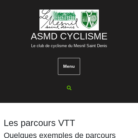
Skip
to
content
ASMD CYCLISME
Le club de cyclisme du Mesnil Saint Denis
Menu
Les parcours VTT
Quelques exemples de parcours