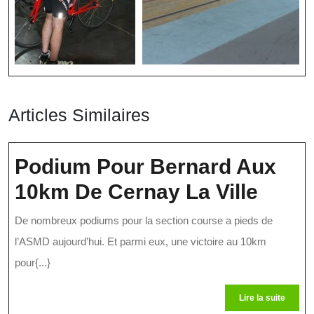
Articles Similaires
Podium Pour Bernard Aux
Podi
10km De Cernay La Ville
Pour
De nombreux podiums pour la section course a pieds de
Bern
l’ASMD aujourd’hui. Et parmi eux, une victoire au 10km
Aux
pour{...}
10km
Lire
Lire la suite
la