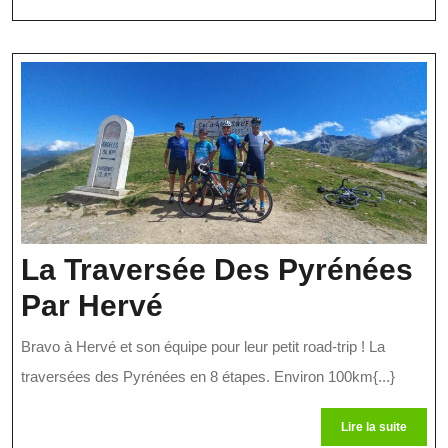
De
suite
Cern
La
Ville
La Traversée Des Pyrénées
La
Par Hervé
Traversée
Bravo à Hervé et son équipe pour leur petit road-trip ! La
Des
traversées des Pyrénées en 8 étapes. Environ 100km{...}
Pyrénées
Lire
Lire la suite
la