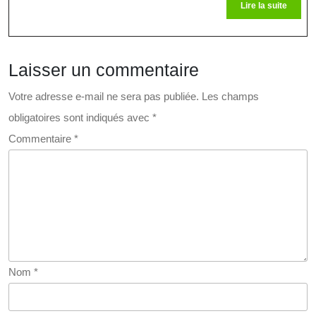
Lire
Lire la suite
Diep
la
suite
Laisser un commentaire
Votre adresse e-mail ne sera pas publiée.
Les champs
obligatoires sont indiqués avec
*
Commentaire
*
Nom
*