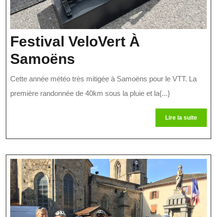
Festival VeloVert À
Festival
Samoëns
VeloVert
Cette année météo très mitigée à Samoëns pour le VTT. La
À
première randonnée de 40km sous la pluie et la{...}
Samoëns
Lire
Lire la suite
la
suite