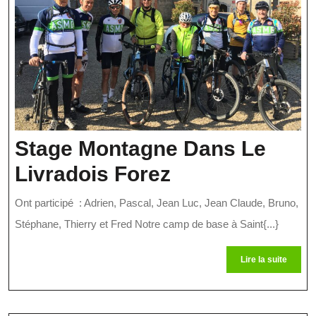
Stage Montagne Dans Le
Stage
Livradois Forez
Montagne
Ont participé : Adrien, Pascal, Jean Luc, Jean Claude, Bruno,
Dans
Stéphane, Thierry et Fred Notre camp de base à Saint{...}
Le
Lire
Lire la suite
Livradois
la
suite
Forez