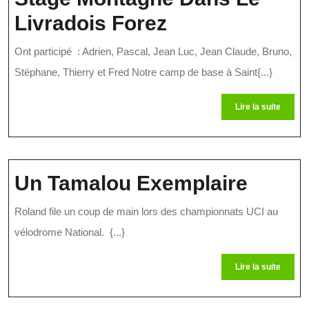
Stage
Livradois Forez
Montagne
Ont participé : Adrien, Pascal, Jean Luc, Jean Claude, Bruno,
Dans
Stéphane, Thierry et Fred Notre camp de base à Saint{...}
Le
Lire
Lire la suite
Livradois
la
suite
Forez
Un
Un Tamalou Exemplaire
Tamal
Roland file un coup de main lors des championnats UCI au
Exemp
vélodrome National. {...}
Lire
Lire la suite
la
suite