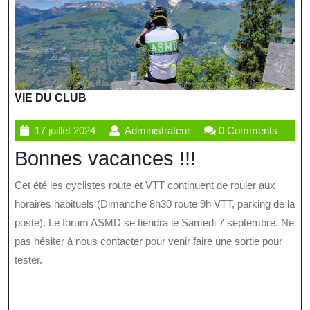
VIE DU CLUB
17
Administrateur
17 juillet 2024
Administrateur
0 Comments
juillet
Bonnes vacances !!!
2024
Cet été les cyclistes route et VTT continuent de rouler aux
horaires habituels (Dimanche 8h30 route 9h VTT, parking de la
poste). Le forum ASMD se tiendra le Samedi 7 septembre. Ne
pas hésiter à nous contacter pour venir faire une sortie pour
tester.