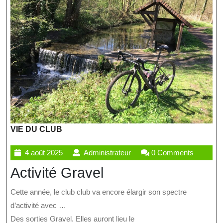
VIE DU CLUB
4
Administrateur
4 août 2025
Administrateur
0 Comments
août
Activité Gravel
2025
Cette année, le club club va encore élargir son spectre
d’activité avec …
Des sorties Gravel. Elles auront lieu le