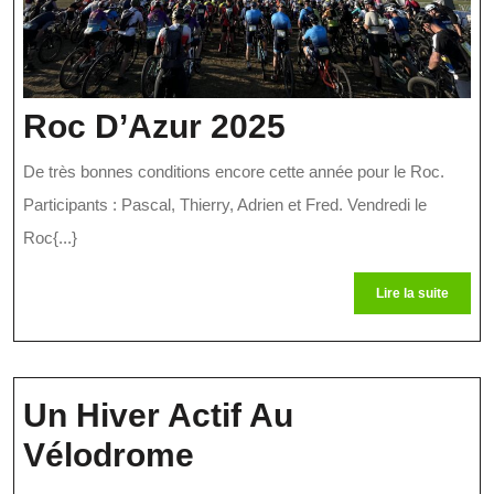
Roc
Roc D’Azur 2025
D’Azur
De très bonnes conditions encore cette année pour le Roc.
2025
Participants : Pascal, Thierry, Adrien et Fred. Vendredi le
Roc{...}
Lire
Lire la suite
la
suite
Un Hiver Actif Au
Un
Vélodrome
Hiver