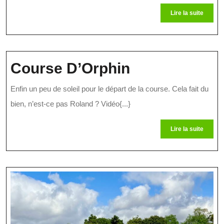
De
Lire
Lire la suite
Place
la
suite
De
Second
Course
Course D’Orphin
D’Orphin
Enfin un peu de soleil pour le départ de la course. Cela fait du
bien, n’est-ce pas Roland ? Vidéo{...}
Lire
Lire la suite
la
suite