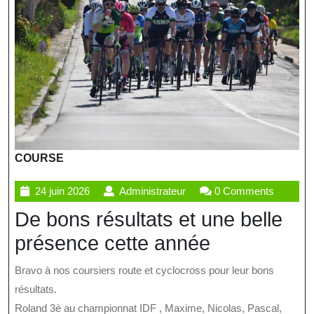
COURSE
24
Administrateur
24 juin 2026
Administrateur
0 Comments
juin
De bons résultats et une belle
2026
présence cette année
Bravo à nos coursiers route et cyclocross pour leur bons
résultats.
Roland 3è au championnat IDF , Maxime, Nicolas, Pascal,