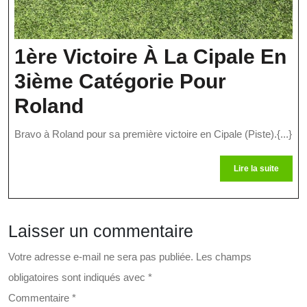
1ère Victoire À La Cipale En
3ième Catégorie Pour
1ère
Roland
Victoire
Bravo à Roland pour sa première victoire en Cipale (Piste).{...}
À
Lire
Lire la suite
La
la
suite
Cipale
En
Laisser un commentaire
3ième
Votre adresse e-mail ne sera pas publiée.
Les champs
Catégorie
obligatoires sont indiqués avec
*
Pour
Commentaire
*