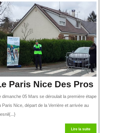
Le
Le Paris Nice Des Pros
Paris
e dimanche 05 Mars se déroulait la première étape
Nice
 Paris Nice, départ de la Verrière et arrivée au
Des
snil{...}
e
Pros
Lire
Lire la suite