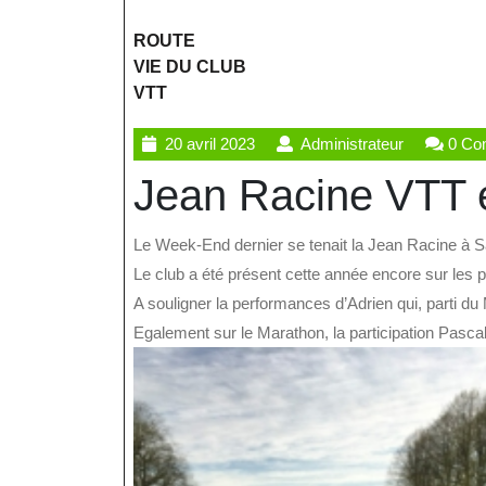
ROUTE
VIE DU CLUB
VTT
20
Administrat
20 avril 2023
Administrateur
0 Co
avril
Jean Racine VTT 
2023
Le Week-End dernier se tenait la Jean Racine à 
Le club a été présent cette année encore sur les 
A souligner la performances d’Adrien qui, parti du 
Egalement sur le Marathon, la participation Pascal 