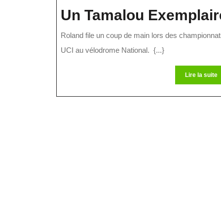
Un Tamalou Exemplair
Roland file un coup de main lors des championna
UCI au vélodrome National. {...}
L
Lire la suite
l
s