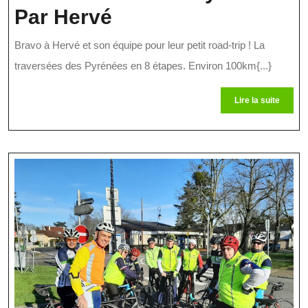
La
Par Hervé
Traversée
Bravo à Hervé et son équipe pour leur petit road-trip ! La
Des
traversées des Pyrénées en 8 étapes. Environ 100km{...}
Pyrénées
Lire
Lire la suite
Par
la
suite
Hervé